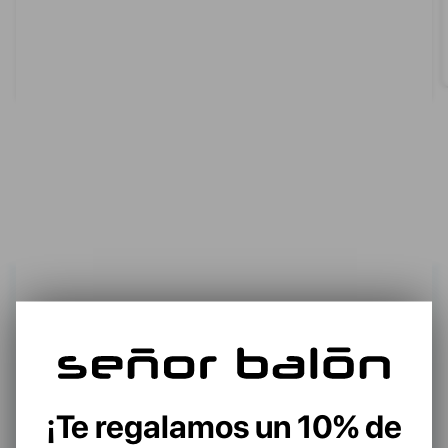
MOCHILA EASTPAK MORLER POWER
EK0A5B9Z5O51
55,00 €
55,00 €
UNI
¡Te regalamos un 10% de