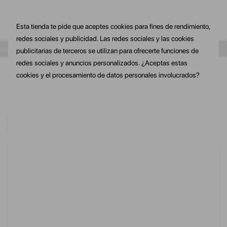
Esta tienda te pide que aceptes cookies para fines de rendimiento,
redes sociales y publicidad. Las redes sociales y las cookies
primera compra
10% de dto. En tu primera compra
10% de dto. En t
publicitarias de terceros se utilizan para ofrecerte funciones de
redes sociales y anuncios personalizados. ¿Aceptas estas
cookies y el procesamiento de datos personales involucrados?
Inicio
NIÑA
ROPA DEPORTIVA
SUDADERAS Y CHAQUETAS
Volver
Solo quedan 5
Solo quedan 5