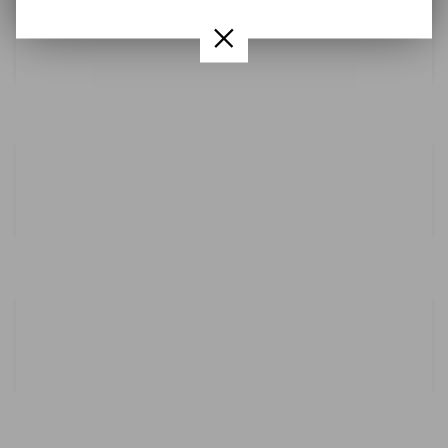
ENVÍOS GRATIS
Gastos de envío gratis en pedidos superiores
a 60€ a Península
PAGO 100% SEGURO
Trabajamos con sistemas de pago seguro
con PayPal y Visa
ENTREGA 24
A toda la península