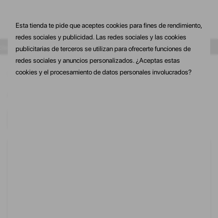
Esta tienda te pide que aceptes cookies para fines de rendimiento,
redes sociales y publicidad. Las redes sociales y las cookies
 tu primera compra
10% de dto. En tu primera compra
10% de dto. 
publicitarias de terceros se utilizan para ofrecerte funciones de
redes sociales y anuncios personalizados. ¿Aceptas estas
cookies y el procesamiento de datos personales involucrados?
Inicio
DEPORTES
VOLEIBOL
RODILLERAS
Volver