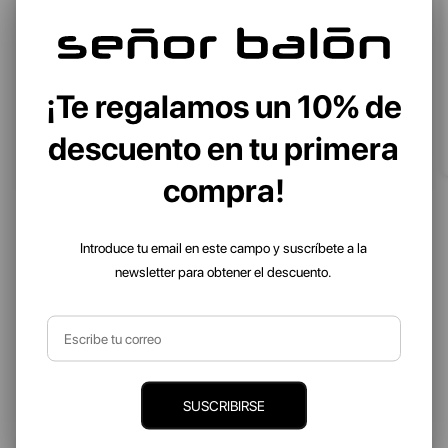
MOCHILA EASTPAK MORLER POWER
¡Te regalamos un 10% de
EK0A5B9Z5O51
55,00 €
descuento en tu primera
55,00 €
compra!
UNI
Introduce tu email en este campo y suscríbete a la
newsletter para obtener el descuento.
SUSCRIBIRSE