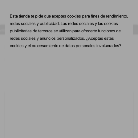
Esta tienda te pide que aceptes cookies para fines de rendimiento,
redes sociales y publicidad. Las redes sociales y las cookies
primera compra
10% de dto. En tu primera compra
10% de dto. En 
publicitarias de terceros se utilizan para ofrecerte funciones de
redes sociales y anuncios personalizados. ¿Aceptas estas
cookies y el procesamiento de datos personales involucrados?
Inicio
HOMBRE
COMPLEMENTOS
as
GORRAS
MOCHILAS
ACCESORIOS
Solo quedan 4
Solo quedan 4